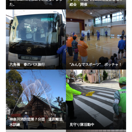
た。
総会 開催
六角橋 春のバス旅行
”みんなでスポーツ” ボッチャ！
神奈川消防団第７分団 遠距離送
水訓練
見守り隊活動中