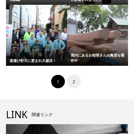
境内にあるお稲荷さんの鳥居を製
道遊び好天に恵まれ大盛況！
作中
1
2
LINK
関連リンク