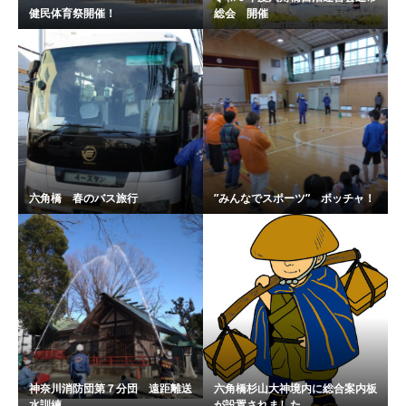
健民体育祭開催！
総会 開催
六角橋 春のバス旅行
”みんなでスポーツ” ボッチャ！
神奈川消防団第７分団 遠距離送
六角橋杉山大神境内に総合案内板
水訓練
が設置されました。