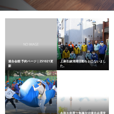
連合会館 予約ページ｜251021更
上麻生線清掃活動をおこないまし
新
た。
令和６年度六角橋自治連合会通常