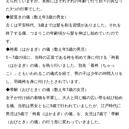
えられていますが、実際にはそれぞれの年齢で行う別々の異なっ
た3つの行事でした。
◆髪置きの儀（数え年3歳の男女）
古くは平安時代、3歳までは髪を剃る習慣がありました。それを
終了する儀、つまりこの年齢頃から髪を伸ばし始めていたので
す。
◆袴着（はかまぎ）の儀（数え年5歳の男児）
5～7歳の頃に、当時の正装である袴を初めて身に付ける「袴着
（はかまぎ）の儀」を執り行いました。別名「着袴（ちゃっ
こ）」ともいわれるこの儀式を経て、男の子は少年の仲間入りを
し、羽織袴を身に付けたとされています。
◆帯解（おびとき）の儀（数え年7歳の女児）
女子が付け紐の着物を卒業し、大人と同じ幅の広い帯を結び始め
る儀。当初は男女ともに9歳で行われていましたが、江戸時代に
男児は5歳で「袴着（はかまぎ）の儀」を、女児は7歳で「帯解
（おびとき）の儀」の行う形に変わっていきました。