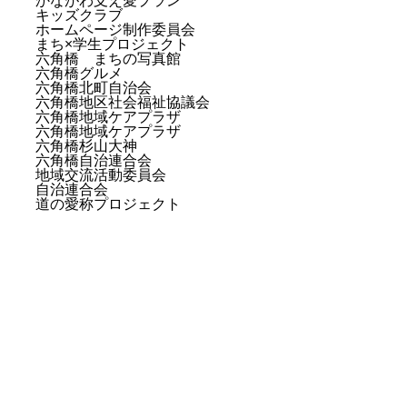
かながわ支え愛プラン
キッズクラブ
ホームページ制作委員会
まち×学生プロジェクト
六角橋 まちの写真館
六角橋グルメ
六角橋北町自治会
六角橋地区社会福祉協議会
六角橋地域ケアプラザ
六角橋地域ケアプラザ
六角橋杉山大神
六角橋自治連合会
地域交流活動委員会
自治連合会
道の愛称プロジェクト