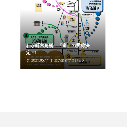
わが町六角橋 「道」の愛称決
定！!
2021.05.11
道の愛称プロジェクト