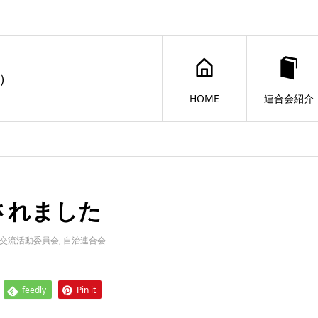
）
HOME
連合会紹介
されました
交流活動委員会
,
自治連合会
feedly
Pin it