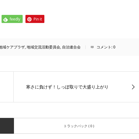
feedly
Pin it
地域ケアプラザ
,
地域交流活動委員会
,
自治連合会
コメント:
0
寒さに負けず！しっぽ取りで大盛り上がり
トラックバック ( 0 )