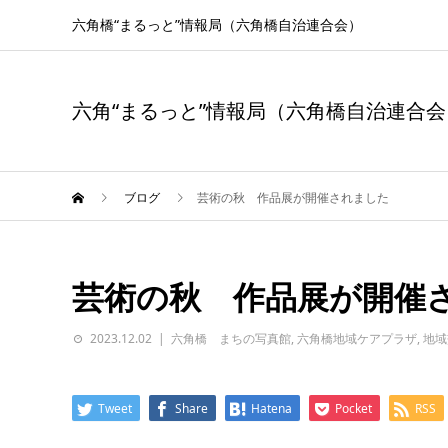
六角橋“まるっと”情報局（六角橋自治連合会）
六角“まるっと”情報局（六角橋自治連合会
ブログ
芸術の秋 作品展が開催されました
芸術の秋 作品展が開催
2023.12.02
六角橋 まちの写真館
,
六角橋地域ケアプラザ
,
地域
Tweet
Share
Hatena
Pocket
RSS