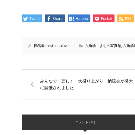
Tweet
Share
Hatena
Pocket
RSS
投稿者:
cestbeaulavie
六角橋 まちの写真館
,
六角橋
みんなで・楽しく・大盛り上がり 納涼会が盛大
に開催されました
コメント ( 0 )